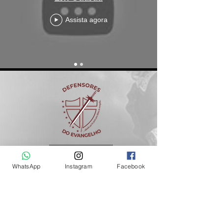
Assista agora
ESTAMOS EM:
Juiz de Fora - Minas
WhatsApp
Instagram
Facebook
CONTATO
+55 32
9 8882-1777
defensoresdoevangelho116@gmail.com