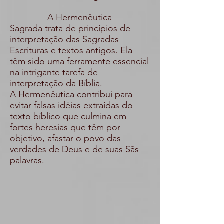
A Hermenêutica
Sagrada trata de princípios de
interpretação das Sagradas
Escrituras e textos antigos. Ela
têm sido uma ferramente essencial
na intrigante tarefa de
interpretação da Bíblia.
A Hermenêutica contribui para
evitar falsas idéias extraídas do
texto bíblico que culmina em
fortes heresias que têm por
objetivo, afastar o povo das
verdades de Deus e de suas Sãs
palavras.