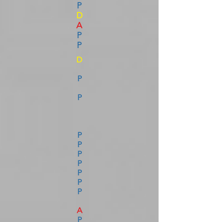
P
D
A
P
P
D
P
P
P
P
P
P
P
P
P
A
P