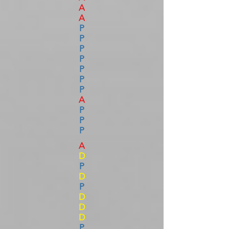
A
A
P
P
P
P
P
P
P
A
P
P
P
A
D
P
D
P
D
D
D
P