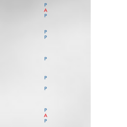
P
A
P
P
P
P
P
P
P
A
P