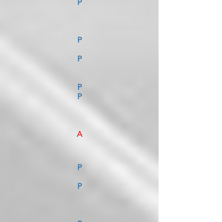
P
P
P
P
P
A
P
P