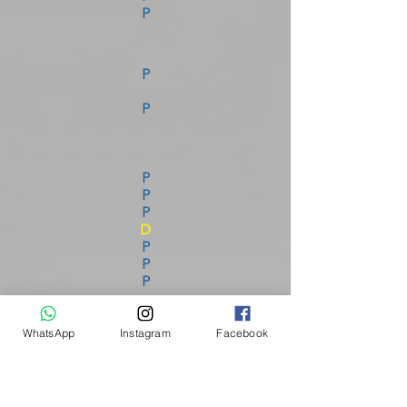
P
P
P
P
P
P
D
P
P
P
A
P
WhatsApp
Instagram
Facebook
P