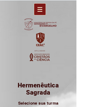
Hermenêutica
Sagrada
Selecione sua turma