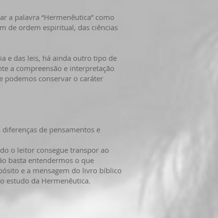
gar a palavra “Hermenêutica” como
am de ordem espiritual, das ciências
 e das leis, há ainda outro tipo de
te a compreensão e interpretação
ue podemos conservar o caráter
 diferenças de pensamentos e
 o leitor consegue transpor ao
 não basta entendermos o que
ósito e a mensagem do livro bíblico
do estudo da Hermenêutica.