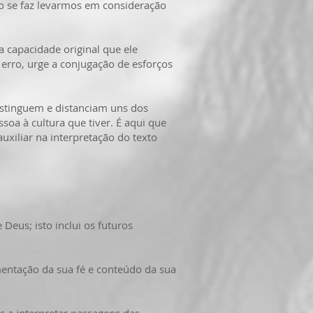
se faz levarmos em consideração
 capacidade original que ele
 erro, urge a conjugação de esforços
 distinguem e distanciam uns dos
soa à cultura que tiver. É aqui que
xiliar na interpretação do texto
us; isto inclui os futuros
imentação da sua fé e conteúdo da sua