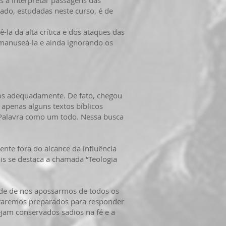
s a interpretar passagens das
rado, estudadas neste curso, é de
la da alta crítica e dos ataques das
m manuseá-la e ainda ignorando os
os adequadamente. De fato, chegou
apenas alguns textos bíblicos
 Palavra como um todo. Nessa busca
te fora do alcance da influência
ais se destaca a chamada “Teologia
ade de nos apossarmos de todos os
staremos preparados para responder
ejam conservados sadios na fé e a