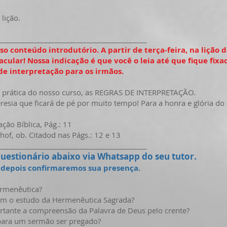
lição.
__________________________________________
o conteúdo introdutório. A partir de terça-feira, na lição
ular! Nossa indicação é que você o leia até que fique fix
 de interpretação para os irmãos.
e prática do nosso curso, as REGRAS DE INTERPRETAÇÃO.
resia que ficará de pé por muito tempo! Para a honra e glória d
ação Bíblica, Pág.: 11
of, ob. Citadod nas Págs.: 12 e 13
__________________________________________
uestionário abaixo via Whatsapp do seu tutor
.
o depois confirmaremos sua presença.
Hermenêutica?
quem o estudo da Hermenêutica Sagrada?
rtante a compreensão da Palavra de Deus pelo crente?
 para um sermão ser pregado?