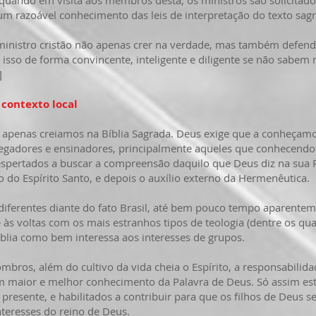
u quando em visita aos membros desta, os ministros são solicitado
s um razoável conhecimento das leis de interpretação do texto sag
ministro cristão não apenas crer na verdade, mas também defendê-
ão isso de forma convincente, inteligente e diligente se não sabe
]
 contexto local
penas creiamos na Bíblia Sagrada. Deus exige que a conheçam
gadores e ensinadores, principalmente aqueles que conhecendo 
espertados a buscar a compreensão daquilo que Deus diz na sua
o do Espírito Santo, e depois o auxílio externo da Hermenêutica.
entes diante do fato Brasil, até bem pouco tempo aparentemen
e às voltas com os mais estranhos tipos de teologia (dentre os qu
Bíblia como bem interessa aos interesses de grupos.
os, além do cultivo da vida cheia o Espírito, a responsabilid
em maior e melhor conhecimento da Palavra de Deus. Só assim e
presente, e habilitados a contribuir para que os filhos de Deus s
teresses do reino de Deus.