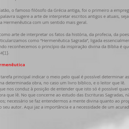
tão, o famoso filósofo da Grécia antiga, foi o primeiro a empre
alavra sugere a arte de interpretar escritos antigos e atuais, sej
te a Hermenêutica com um sentido mais geral.
rte de interpretar os fatos da história, da profecia, da poesia
ticularizamos
como “Hermenêutica Sagrada”, ligada essencialmen
do reconhecemos o princípio da inspiração divina da Bíblia é q
da
[1]
.
ermenêutica
principal indicar o meio pelo qual é possível determinar as
a determinada obra, no caso um livro bíblico, e o leitor que lê.
s conduz à posição de entender que isto só é possível quando
obra que lê. No que concerne ao estudo das Escrituras Sagradas,
; necessário se faz entendermos a mente divina quanto ao prop
 seu autor. Aqui jaz a importância e a necessidade de um acura