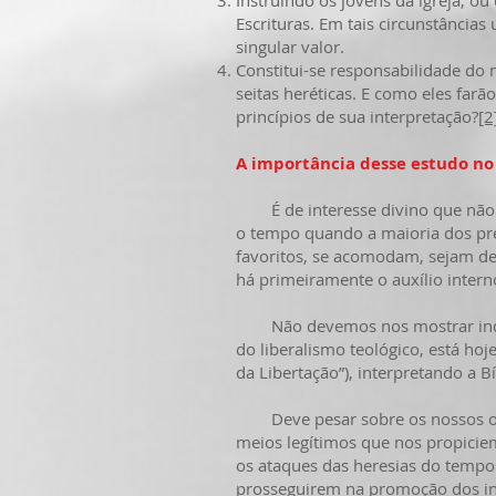
Instruindo os jovens da igreja, o
Escrituras. Em tais circunstância
singular valor.
Constitui-se responsabilidade do 
seitas heréticas. E como eles far
princípios de sua interpretação?
[2
A importância desse estudo no
É de interesse divino que não a
o tempo quando a maioria dos pre
favoritos, se acomodam, sejam d
há primeiramente o auxílio intern
Não devemos nos mostrar indifer
do liberalismo teológico, está hoj
da Libertação”), interpretando a 
Deve pesar sobre os nossos ombr
meios legítimos que nos propici
os ataques das heresias do tempo 
prosseguirem na promoção dos in