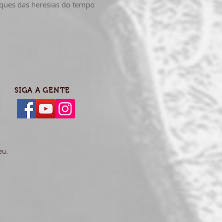
aques das heresias do tempo
SIGA A GENTE
eu.