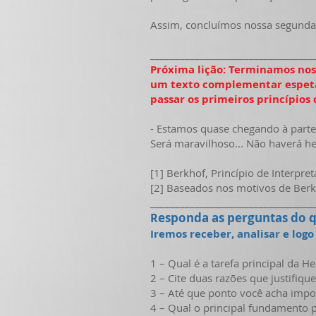
Assim, concluímos nossa segunda 
_________________________________
Próxima lição: Terminamos noss
um texto complementar espetac
passar os primeiros princípios
- Estamos quase chegando à part
Será maravilhoso... Não haverá he
[1] Berkhof, Princípio de Interpret
[2] Baseados nos motivos de Berkh
_________________________________
esponda as perguntas do q
R
Iremos receber, analisar e log
1 – Qual é a tarefa principal da 
2 – Cite duas razões que justifi
3 – Até que ponto você acha impo
4 – Qual o principal fundamento