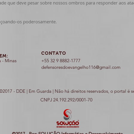
idade que deve pesar sobre nossos ombros para responder aos at
ençoando-os poderosamente.
CONTATO
EM:
a - Minas
+55 32 9 8882-1777
defensoresdoevangelho116@gmail.com
©2017 - DDE | Em Guarda | Não há direitos reservados, o portal é s
CNPJ 24.192.292/0001-70
©2017 - Por: SOLUÇÃO Informática e Desenvolvimento