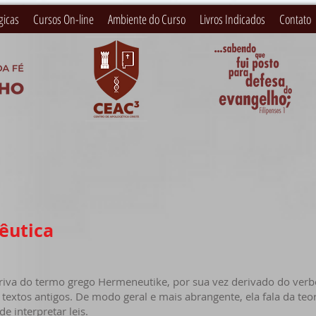
gicas
Cursos On-line
Ambiente do Curso
Livros Indicados
Contato
êutica
 do termo grego Hermeneutike, por sua vez derivado do verbo
s textos antigos. De modo geral e mais abrangente, ela fala da teor
e interpretar leis.