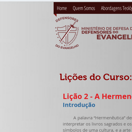
Home
Quem Somos
Abordagens Teoló
Lições do Curso:
Lição 2 - A Hermen
Introdução
A palavra “Hermenêutica” deriva
interpretar os livros sagrados e o
símbolos de uma cultura, e a arte d