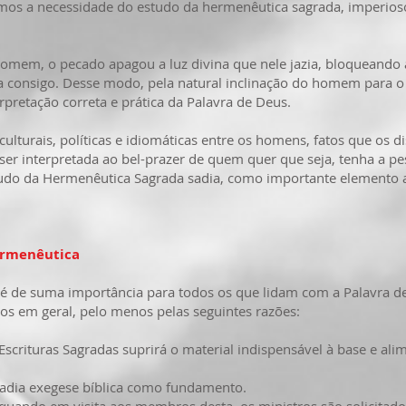
necessidade do estudo da hermenêutica sagrada, imperioso 
omem, o pecado apagou a luz divina que nele jazia, bloqueando a
na consigo. Desse modo, pela natural inclinação do homem para o
erpretação correta e prática da Palavra de Deus.
 culturais, políticas e idiomáticas entre os homens, fatos que os
ser interpretada ao bel-prazer de quem quer que seja, tenha a pes
tudo da Hermenêutica Sagrada sadia, como importante elemento au
ermenêutica
uma importância para todos os que lidam com a Palavra de De
ãos em geral, pelo menos pelas seguintes razões:
Escrituras Sagradas suprirá o material indispensável à base e al
sadia exegese bíblica como fundamento.